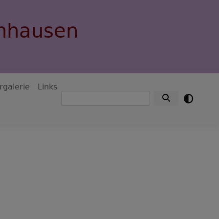
nnhausen
rgalerie
Links
Suche