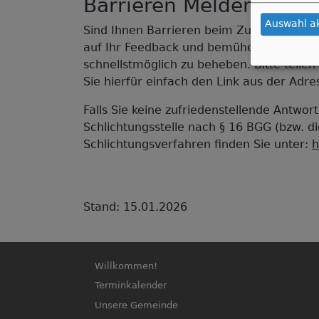
Barrieren Melden, Fee
Auswahl a
Sind Ihnen Barrieren beim Zugang zu Inh
auf Ihr Feedback und bemühen uns, die g
schnellstmöglich zu beheben. Bitte teilen
Sie hierfür einfach den Link aus der Adr
Falls Sie keine zufriedenstellende Antwort
Schlichtungsstelle nach § 16 BGG (bzw. d
Schlichtungsverfahren finden Sie unter:
h
Stand: 15.01.2026
Hauptnavigation
Willkommen!
Terminkalender
Unsere Gemeinde