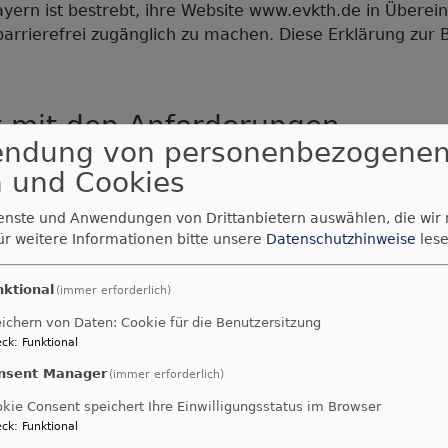
Bayern ist bestrebt, ihre Website www.evkth.de in Über
arrierefrei zugänglich zu machen. Diese Erklärung zur Bar
t mit den Anforderungen
endung von personenbezogene
der folgenden Unvereinbarkeiten und Ausnahmen teilwei
 und Cookies
vereinbar.
ienste und Anwendungen von Drittanbietern auswählen, die wir
ür weitere Informationen bitte unsere
Datenschutzhinweise
lese
 Barrierefreiheit beim Theme
VK
nktional
(immer erforderlich)
ichern von Daten: Cookie für die Benutzersitzung
ck
:
Funktional
lte
nsent Manager
(immer erforderlich)
d aus den folgenden Gründen nicht barrierefrei:
kie Consent speichert Ihre Einwilligungsstatus im Browser
ck
:
Funktional