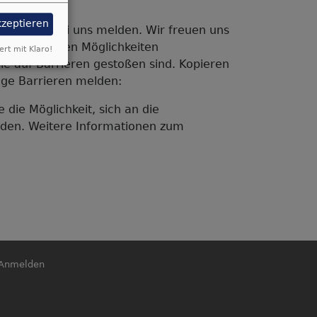
kzeptieren
ch gerne bei uns melden. Wir freuen uns
tschaftlichen Möglichkeiten
ert mit Klaro!
Sie auf Barrieren gestoßen sind. Kopieren
ege Barrieren melden:
 die Möglichkeit, sich an die
nden.
Weitere Informationen zum
enutzermenü
Anmelden