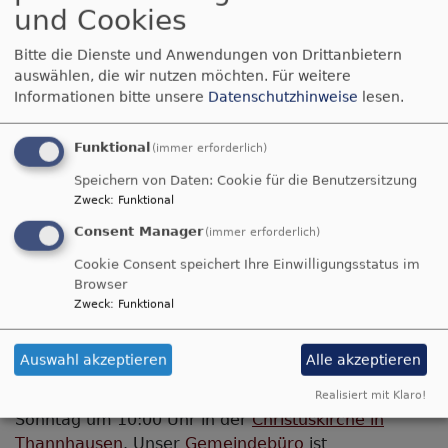
und Cookies
Bitte die Dienste und Anwendungen von Drittanbietern
auswählen, die wir nutzen möchten.
Für weitere
Informationen bitte unsere
Datenschutzhinweise
lesen.
Funktional
(immer erforderlich)
Speichern von Daten: Cookie für die Benutzersitzung
Zweck
:
Funktional
Selbstverständlich sind Sie aber auch unabhängig
Consent Manager
von Wohnsitz, Konfession oder
(immer erforderlich)
Kirchenmitgliedschaft zu unseren Gottesdiensten
Cookie Consent speichert Ihre Einwilligungsstatus im
und Veranstaltungen eingeladen! Ebenso sind
Browser
Taufen, Trauungen oder Bestattungen
natürlich
Zweck
:
Funktional
auch für Personen von außerhalb dieses Gebiets
möglich.
Auswahl akzeptieren
Alle akzeptieren
Unsere
Gottesdienste
feiern wir in der Regel jeden
Realisiert mit Klaro!
Sonntag um 10:00 Uhr in der
Christuskirche in
Thannhausen
. Unser
Gemeindebüro
ist