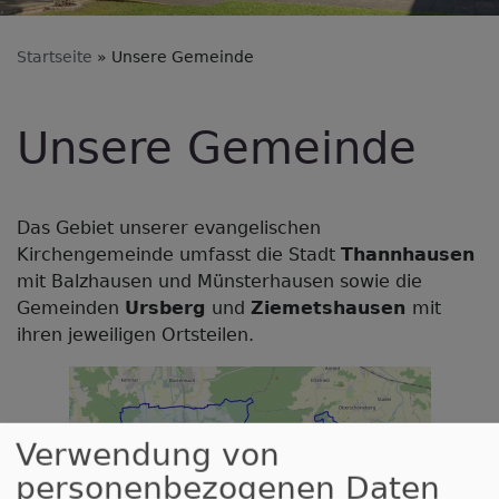
Startseite
Unsere Gemeinde
Unsere Gemeinde
Das Gebiet unserer evangelischen
Kirchengemeinde umfasst die Stadt
Thannhausen
mit Balzhausen und Münsterhausen sowie die
Gemeinden
Ursberg
und
Ziemetshausen
mit
ihren jeweiligen Ortsteilen.
Verwendung von
personenbezogenen Daten