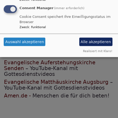
Christlicher Kirchen in Deutschland (ACK)
Evangelische Alllianz in Deutschland
Consent Manager
(immer erforderlich)
Cookie Consent speichert Ihre Einwilligungsstatus im
Browser
Zweck
:
Funktional
GOTTESDIENSTE und andere
Auswahl akzeptieren
Alle akzeptieren
ONLINE-Angebote:
Realisiert mit Klaro!
Evangelische Auferstehungskirche
Senden
– YouTube-Kanal mit
Gottesdienstvideos
Evangelische Matthäuskirche Augsburg
–
YouTube-Kanal mit Gottesdienstvideos
Amen.de -
Menschen die für dich beten!