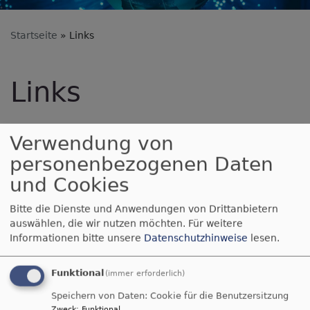
Startseite
Links
Links
Verwendung von
Unser Evangelisches Dekanat Neu-Ulm
personenbezogenen Daten
Evangelische Kirche in Bayern
und Cookies
Evangelische Jugend im Dekanat Neu-
Ulm
Bitte die Dienste und Anwendungen von Drittanbietern
Evangeliums-Rundfunk - etwas Gutes auf
auswählen, die wir nutzen möchten.
Für weitere
die Ohren!
Informationen bitte unsere
Datenschutzhinweise
lesen.
Bibel(n) online lesen
PRO - Christliches Medienmagazin
Funktional
(immer erforderlich)
Ökumenische Arbeitsgemeinschaft
Speichern von Daten: Cookie für die Benutzersitzung
Zweck
:
Funktional