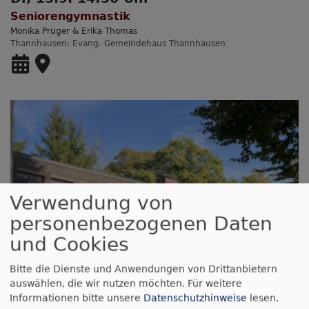
Seniorengymnastik
Monika Prüger & Erika Thomas
Thannhausen
Evang. Gemeindehaus Thannhausen
Verwendung von
personenbezogenen Daten
und Cookies
Do, 17.9. 12 Uhr
Mahlzeitgemeinde
Bitte die Dienste und Anwendungen von Drittanbietern
Monika Prüger & Ingrid Kalwar
auswählen, die wir nutzen möchten.
Für weitere
Thannhausen
Evang. Gemeindehaus Thannhausen
Informationen bitte unsere
Datenschutzhinweise
lesen.