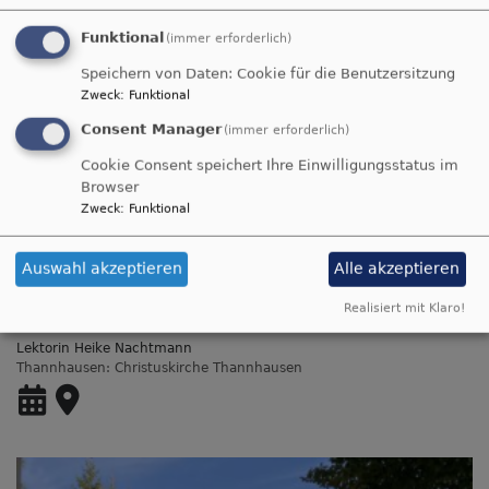
Funktional
(immer erforderlich)
Speichern von Daten: Cookie für die Benutzersitzung
Zweck
:
Funktional
Consent Manager
(immer erforderlich)
Cookie Consent speichert Ihre Einwilligungsstatus im
Browser
Zweck
:
Funktional
Auswahl akzeptieren
Alle akzeptieren
So, 20.9. 10 Uhr
Realisiert mit Klaro!
Gottesdienst
Lektorin Heike Nachtmann
Thannhausen
Christuskirche Thannhausen