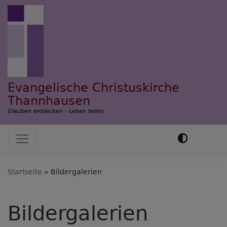
Direkt
zum
Inhalt
Evangelische Christuskirche
Thannhausen
Glauben entdecken - Leben teilen
Hauptnavigation
Startseite
Bildergalerien
Bildergalerien