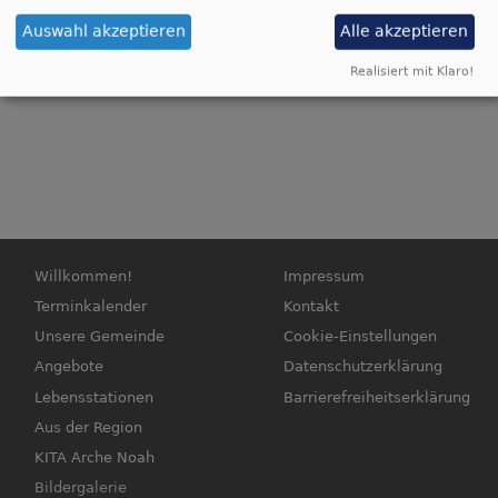
*
Besuch aus unserer Partnergemeinde Mestlin im
Oktober 2023
Auswahl akzeptieren
Alle akzeptieren
Realisiert mit Klaro!
Hauptnavigation
Fußbereichsmenü
Willkommen!
Impressum
Terminkalender
Kontakt
Unsere Gemeinde
Cookie-Einstellungen
Angebote
Datenschutzerklärung
Lebensstationen
Barrierefreiheitserklärung
Aus der Region
KITA Arche Noah
Bildergalerie