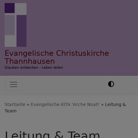
Direkt
zum
Inhalt
Evangelische Christuskirche
Thannhausen
Glauben entdecken - Leben teilen
Hauptnavigation
Startseite
Evangelische KITA 'Arche Noah'
Leitung &
Team
Leitung & Team